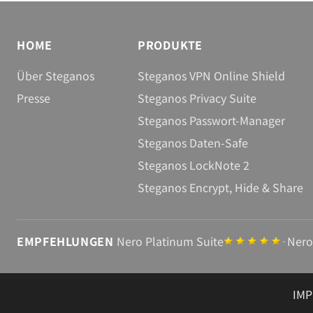
HOME
PRODUKTE
Über Steganos
Steganos VPN Online Shield
Presse
Steganos Privacy Suite
Steganos Passwort-Manager
Steganos Daten-Safe
Steganos LockNote 2
Steganos Encrypt, Hide & Share
EMPFEHLUNGEN
Nero Platinum Suite
·
Nero
IM