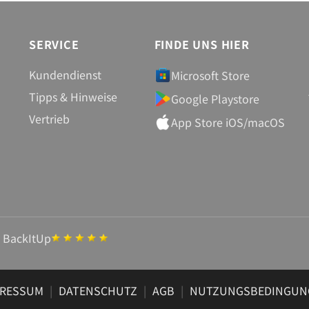
SERVICE
FINDE UNS HIER
Kundendienst
Microsoft Store
Tipps & Hinweise
Google Playstore
Vertrieb
App Store iOS/macOS
 BackItUp
PRESSUM
|
DATENSCHUTZ
|
AGB
|
NUTZUNGSBEDINGUN