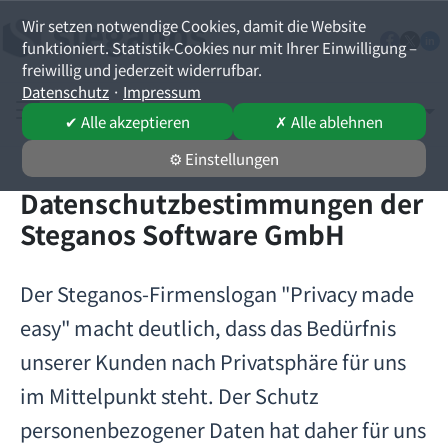
Wir setzen notwendige Cookies, damit die Website
funktioniert. Statistik-Cookies nur mit Ihrer Einwilligung –
freiwillig und jederzeit widerrufbar.
Datenschutz
·
Impressum
Deutsch
Sprache auswäh
✔ Alle akzeptieren
✗ Alle ablehnen
⚙ Einstellungen
Datenschutzbestimmungen der
Steganos Software GmbH
Der Steganos-Firmenslogan "Privacy made
easy" macht deutlich, dass das Bedürfnis
unserer Kunden nach Privatsphäre für uns
im Mittelpunkt steht. Der Schutz
personenbezogener Daten hat daher für uns